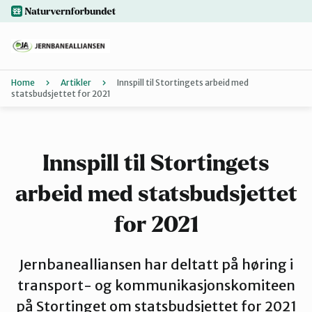
Hopp
naturvernforbundet.no
til
hovedinnhold
Home
Artikler
Innspill til Stortingets arbeid med
statsbudsjettet for 2021
Tilbake
Finn ditt lokallag
Artikler
Innspill til Stortingets
arbeid med statsbudsjettet
Jernbanealliansen
for 2021
Om Jernbanealliansen
Jernbanealliansen har deltatt på høring i
transport- og kommunikasjonskomiteen
på Stortinget om statsbudsjettet for 2021